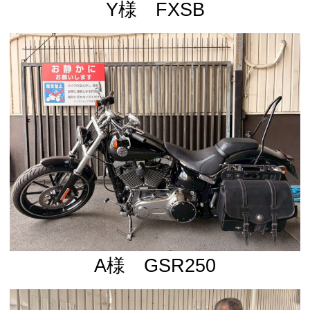
Y様 FXSB
A様 GSR250