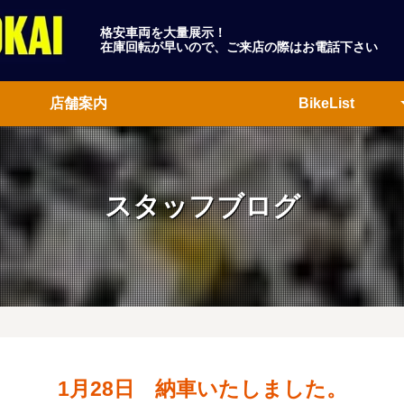
格安車両を大量展示！
在庫回転が早いので、ご来店の際はお電話下さい
店舗案内
BikeList
ホンダ
ヤマハ
スズキ
カワサキ
外車
スタッフブログ
1月28日 納車いたしました。