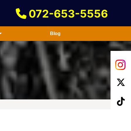
072-653-5556
Blog
50cc
51-125cc
126-250cc
251-400cc
401cc以上
50cc
51-125cc
126-250cc
251-400cc
401cc以上
50cc
51-125cc
126-250cc
251-400cc
401cc以上
50cc
51-125cc
126-250cc
251-400cc
401cc以上