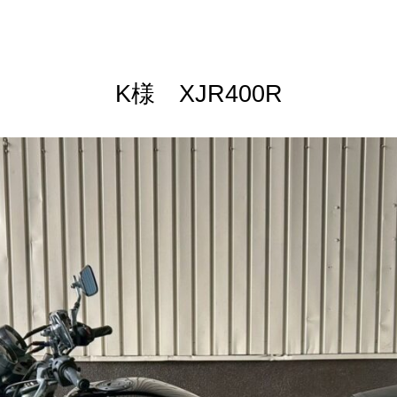
K様 XJR400R