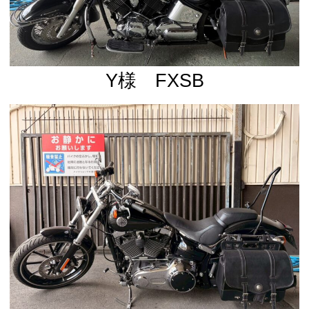
Y様 FXSB